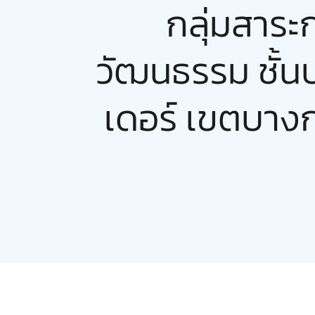
กลุ่มสาระ
วัฒนธรรม ชั้น
เดอร์ เขตบางก