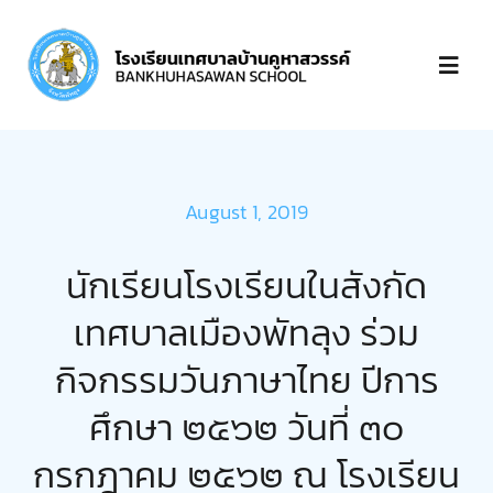
Skip
to
Toggl
content
Navig
หน้าแรก
August 1, 2019
เกี่ยวกับ
นักเรียนโรงเรียนในสังกัด
บุคลากร
เทศบาลเมืองพัทลุง ร่วม
กิจกรรมวันภาษาไทย ปีการ
ข่าวประกาศ
ศึกษา ๒๕๖๒ วันที่ ๓๐
ชำระเงิน
กรกฎาคม ๒๕๖๒ ณ โรงเรียน