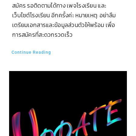
โรงเรียนเทศบาลบ้านคูหาสวรรค์ ถ.ช่วยทุกข
ราษฎร์ ต.คูหาสวรรค์ อ.เมือง จ.พัทลุง,
Phatthalung, Thailand, Phatthalung
074-611-586
kuhasawan@hotmail.com
© 2014 - 2026 •
Www.tbk.ac.th
• All Rights Reserved •
Powered By
Warmlinestudio@gmail.com